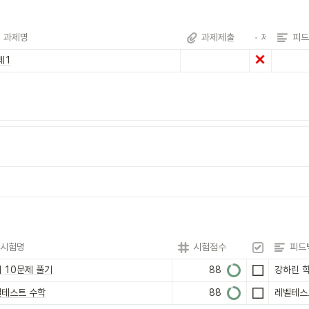
과제명
과제제출
제출확인
피드
제1
시험명
시험점수
시험확인
피드
 10문제 풀기
88
강하린 학
테스트 수학
88
레벨테스