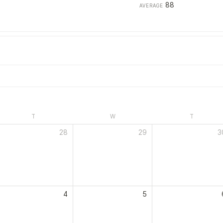
88
AVERAGE
T
W
T
28
29
3
4
5